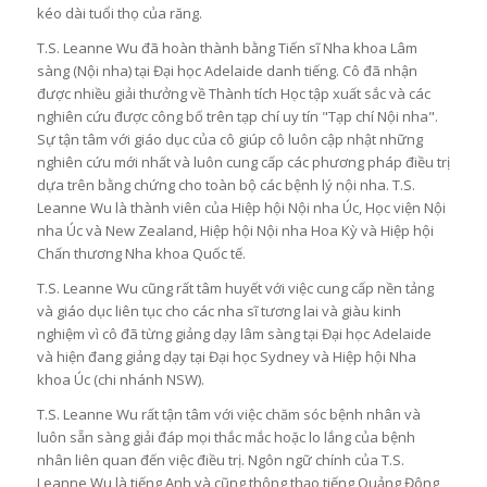
kéo dài tuổi thọ của răng.
T.S. Leanne Wu đã hoàn thành bằng Tiến sĩ Nha khoa Lâm
sàng (Nội nha) tại Đại học Adelaide danh tiếng. Cô đã nhận
được nhiều giải thưởng về Thành tích Học tập xuất sắc và các
nghiên cứu được công bố trên tạp chí uy tín "Tạp chí Nội nha".
Sự tận tâm với giáo dục của cô giúp cô luôn cập nhật những
nghiên cứu mới nhất và luôn cung cấp các phương pháp điều trị
dựa trên bằng chứng cho toàn bộ các bệnh lý nội nha. T.S.
Leanne Wu là thành viên của Hiệp hội Nội nha Úc, Học viện Nội
nha Úc và New Zealand, Hiệp hội Nội nha Hoa Kỳ và Hiệp hội
Chấn thương Nha khoa Quốc tế.
T.S. Leanne Wu cũng rất tâm huyết với việc cung cấp nền tảng
và giáo dục liên tục cho các nha sĩ tương lai và giàu kinh
nghiệm vì cô đã từng giảng dạy lâm sàng tại Đại học Adelaide
và hiện đang giảng dạy tại Đại học Sydney và Hiệp hội Nha
khoa Úc (chi nhánh NSW).
T.S. Leanne Wu rất tận tâm với việc chăm sóc bệnh nhân và
luôn sẵn sàng giải đáp mọi thắc mắc hoặc lo lắng của bệnh
nhân liên quan đến việc điều trị. Ngôn ngữ chính của T.S.
Leanne Wu là tiếng Anh và cũng thông thạo tiếng Quảng Đông